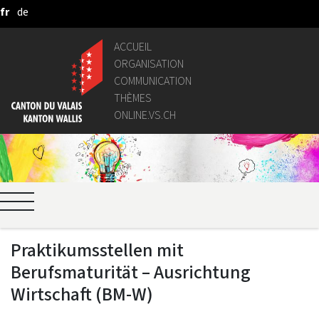
fr
de
Saut au contenu principal
ACCUEIL
ORGANISATION
COMMUNICATION
THÈMES
ONLINE.VS.CH
Praktikumsstellen mit
Berufsmaturität – Ausrichtung
Wirtschaft (BM-W)