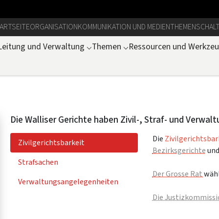
ARTSEITE
ORGANISATION
KOMMUNIKATION UND MEDIEN
THEMEN
SCHAL
Leitung und Verwaltung
⌵
Themen
⌵
Ressourcen und Werkze
Die Walliser Gerichte haben Zivil-, Straf- und Verwal
Die
Zivilgerichtsbar
Zivilgerichtsbarkeit
Bezirksgerichte
und
Strafsachen
Der Grosse Rat
wähl
Verwaltungsangelegenheiten
Die Justizkommiss