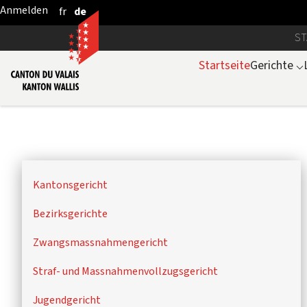
fr
de
Zum Hauptinhalt springen
ST
Startseite
Gerichte
⌵
Kantonsgericht
Bezirksgerichte
Zwangsmassnahmengericht
Straf- und Massnahmenvollzugsgericht
Jugendgericht