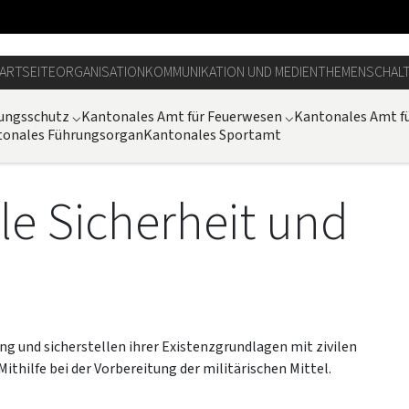
ARTSEITE
ORGANISATION
KOMMUNIKATION UND MEDIEN
THEMEN
SCHAL
rungsschutz
⌵
Kantonales Amt für Feuerwesen
⌵
Kantonales Amt fü
tonales Führungsorgan
Kantonales Sportamt
vile Sicherheit und
ng und sicherstellen ihrer Existenzgrundlagen mit zivilen
ithilfe bei der Vorbereitung der militärischen Mittel.