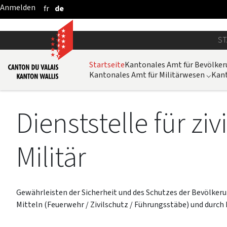
fr
de
Zum Hauptinhalt springen
ST
Startseite
Kantonales Amt für Bevölke
Kantonales Amt für Militärwesen
⌵
Kan
Dienststelle für zi
Militär
Gewährleisten der Sicherheit und des Schutzes der Bevölkeru
Mitteln (Feuerwehr / Zivilschutz / Führungsstäbe) und durch M