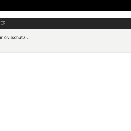
TER
r Zivilschutz
⌵