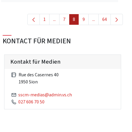
1
...
7
8
9
...
64
Seite
Zwischenseiten Navigieren mit TAB-Ta
Seite
Seite
Seite
Zwischenseiten Nav
Seite
KONTACT FÜR MEDIEN
Kontakt für Medien
Rue des Casernes 40
1950 Sion
sscm-medias@admin.vs.ch
027 606 70 50