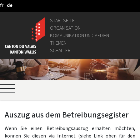
fr
de
Zum Hauptinhalt springen
STARTSEITE
ORGANISATION
KOMMUNIKATION UND MEDIEN
THEMEN
SCHALTER
Auszug aus dem Betreibungsegister
Wenn Sie einen Betreibungsauszug erhalten möchten,
können Sie diesen via Internet (siehe Link oben für den