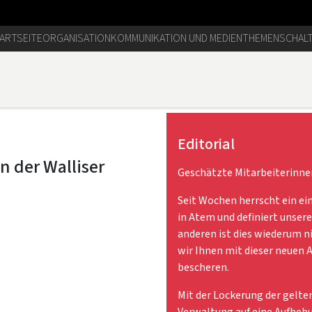
ARTSEITE
ORGANISATION
KOMMUNIKATION UND MEDIEN
THEMEN
SCHAL
Editorial
Geschätzte Mitarbeiterinne
Seit Wochen herrscht ein ei
in Atem und definiert unsere
anderen ist dies wiederum n
wir Ihnen mit dieser neuen
bescheren.
Mit der Lockerung der gelte
Verwaltung auf eine Aufhebu