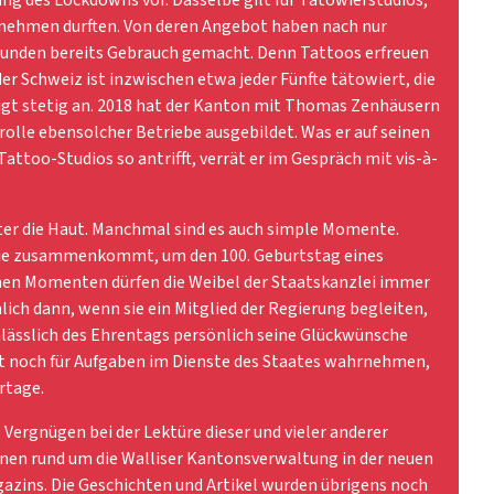
ufnehmen durften. Von deren Angebot haben nach nur
unden bereits Gebrauch gemacht. Denn Tattoos erfreuen
 der Schweiz ist inzwischen etwa jeder Fünfte tätowiert, die
igt stetig an. 2018 hat der Kanton mit Thomas Zenhäusern
rolle ebensolcher Betriebe ausgebildet. Was er auf seinen
ttoo-Studios so antrifft, verrät er im Gespräch mit vis-à-
ter die Haut. Manchmal sind es auch simple Momente.
lie zusammenkommt, um den 100. Geburtstag eines
chen Momenten dürfen die Weibel der Staatskanzlei immer
ch dann, wenn sie ein Mitglied der Regierung begleiten,
lässlich des Ehrentags persönlich seine Glückwünsche
st noch für Aufgaben im Dienste des Staates wahrnehmen,
rtage.
 Vergnügen bei der Lektüre dieser und vieler anderer
nen rund um die Walliser Kantonsverwaltung in der neuen
azins. Die Geschichten und Artikel wurden übrigens noch