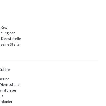
 Rey,
ldung der
 Dienststelle
 seine Stelle
Kultur
herine
 Dienststelle
wird dieses
ls
ordonier