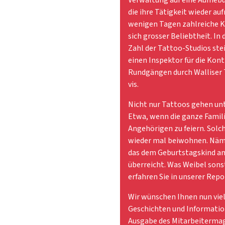
die ihre Tätigkeit wieder a
wenigen Tagen zahlreiche K
sich grosser Beliebtheit. In
Zahl der Tattoo-Studios ste
einen Inspektor für die Kont
Rundgängen durch Walliser Ta
vis.
Nicht nur Tattoos gehen un
Etwa, wenn die ganze Fami
Angehörigen zu feiern. Sol
wieder mal beiwohnen. Nämli
das dem Geburtstagskind an
überreicht. Was Weibel son
erfahren Sie in unserer Repo
Wir wünschen Ihnen nun viel
Geschichten und Informatio
Ausgabe des Mitarbeitermag