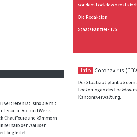
vor dem Lockdown realisiert
Die Redaktion
Staatskanzlei - IVS
Info
Coronavirus (COV
Der Staatsrat plant ab dem 
Lockerungen des Lockdowns
Kantonsverwaltung.
vertreten ist, sind sie mit
n Tenue in Rot und Weiss.
auch Chauffeure und kümmern
innerhalb der Walliser
it begleitet.