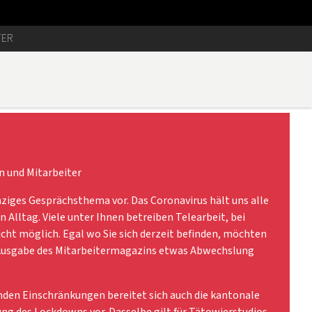
TER
n und Mitarbeiter
nziges Gesprächsthema vor. Das Coronavirus hält uns alle
n Alltag. Viele unter Ihnen betreiben Telearbeit, bei
icht möglich. Egal wo Sie sich derzeit befinden, möchten
 Ausgabe des Mitarbeitermagazins etwas Abwechslung
nden Einschränkungen bereitet sich auch die kantonale
ng des Lockdowns vor. Dasselbe gilt für Tätowierstudios,