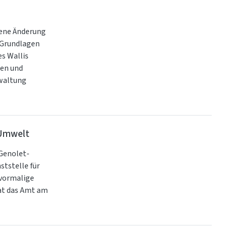
ene Änderung
 Grundlagen
es Wallis
nen und
rwaltung
 Umwelt
 Genolet-
ststelle für
 vormalige
hat das Amt am