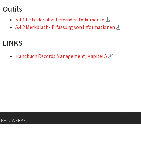
Outils
(Download)
5.4.1 Liste der abzuliefernden Dokumente
(Downlo
5.4.2 Merkblatt - Erfassung von Informationen
LINKS
(Externer Lin
Handbuch Records Management, Kapitel 5
E NETZWERKE
ram