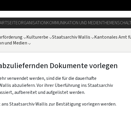
ARTSEITE
ORGANISATION
KOMMUNIKATION UND MEDIEN
THEMEN
SCHAL
urförderung
⌵
Kulturerbe
⌵
Staatsarchiv Wallis
⌵
Kantonales Amt fü
n und Medien
⌵
er abzuliefernden Dokumente vorlegen
hr verwendet werden, sind die für die dauerhafte
is abzuliefern. Vor ihrer Überführung ins Staatsarchiv
siert, aufbereitet und aufgelistet werden.
ans Staatsarchiv Wallis zur Bestätigung vorlegen werden.