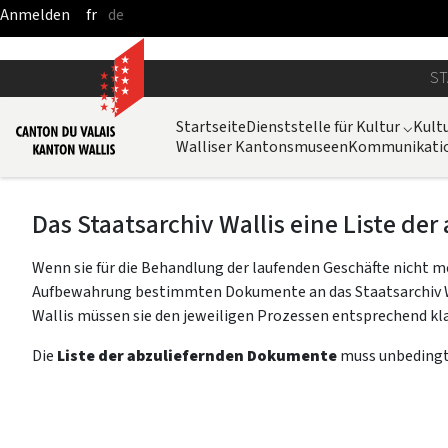
fr
de
Zum Hauptinhalt springen
ST
Startseite
Dienststelle für Kultur
⌵
Kult
Walliser Kantonsmuseen
Kommunikatio
Das Staatsarchiv Wallis eine Liste d
Wenn sie für die Behandlung der laufenden Geschäfte nicht me
Aufbewahrung bestimmten Dokumente an das Staatsarchiv Wall
Wallis müssen sie den jeweiligen Prozessen entsprechend klas
Die
Liste der abzuliefernden Dokumente
muss unbedingt 