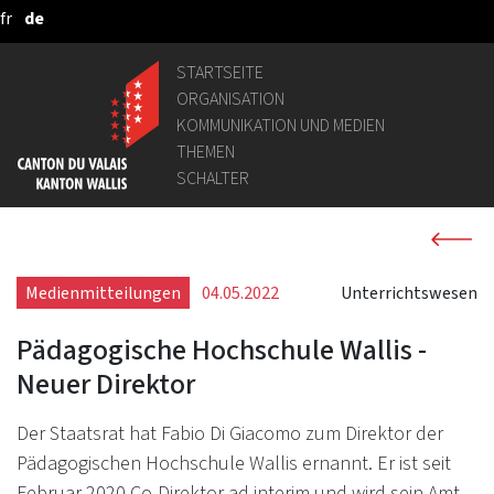
fr
de
Zum Hauptinhalt springen
STARTSEITE
ORGANISATION
KOMMUNIKATION UND MEDIEN
THEMEN
SCHALTER
Medienmitteilungen
04.05.2022
Unterrichtswesen
Pädagogische Hochschule Wallis -
Neuer Direktor
Der Staatsrat hat Fabio Di Giacomo zum Direktor der
Pädagogischen Hochschule Wallis ernannt. Er ist seit
Februar 2020 Co-Direktor ad interim und wird sein Amt